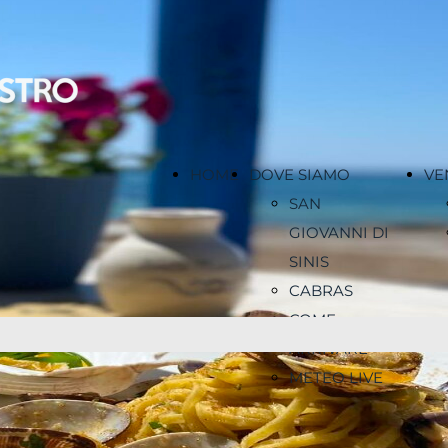
HOME
DOVE SIAMO
VE
SAN
GIOVANNI DI
SINIS
CABRAS
COME
ARRIVARE
METEO LIVE